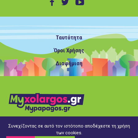
Ταυτότητα
Όροι Χρήσης
Διαφήμιση
Συνεχίζοντας σε αυτό τον ιστότοπο αποδέχεστε τη χρήση
Copyright ©2020 MyXolargos.gr/MyPapagos.gr, με την
των cookies.
επιφύλαξη παντός δικαιώματος