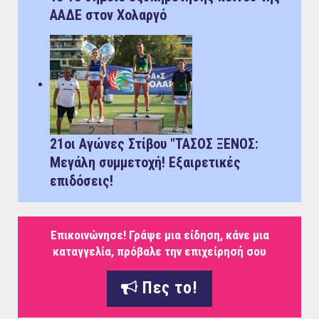
ΑΑΔΕ στον Χολαργό
21οι Αγώνες Στίβου "ΤΑΣΟΣ ΞΕΝΟΣ:
Μεγάλη συμμετοχή! Εξαιρετικές
επιδόσεις!
Επικοινώνησε! Γράψε μια είδηση, κάνε μια
καταγγελία, πρόβαλε την επιχείρησή σου
Πες το!