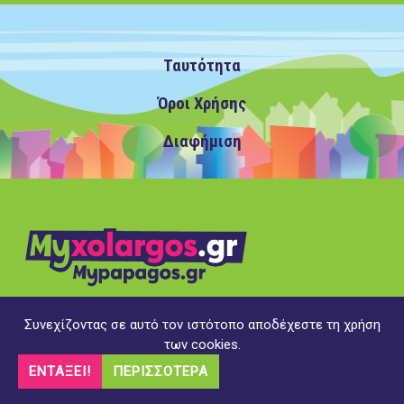
Ταυτότητα
Όροι Χρήσης
Διαφήμιση
Συνεχίζοντας σε αυτό τον ιστότοπο αποδέχεστε τη χρήση
Copyright ©2020 MyXolargos.gr/MyPapagos.gr, με την
των cookies.
επιφύλαξη παντός δικαιώματος
ΕΝΤΆΞΕΙ!
ΠΕΡΙΣΣΌΤΕΡΑ
Υλοποίηση
opk.gr
Διαχείριση
DMS