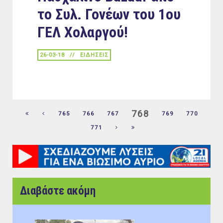
το Συλ. Γονέων του 1ου
ΓΕΛ Χολαργού!
26-03-18
ΕΙΔΉΣΕΙΣ
768
765
766
767
769
770
771
Διαβάστε ακόμη