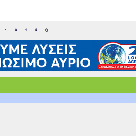
.
6
3
4
5