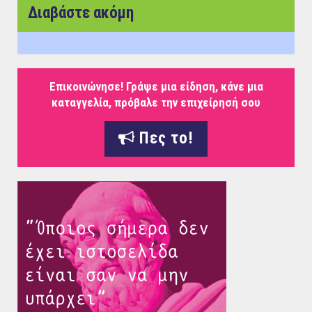
Διαβάστε ακόμη
Επικοινώνησε! Γράψε μια είδηση, κάνε μια
καταγγελία, πρόβαλε την επιχείρησή σου
Πες το!